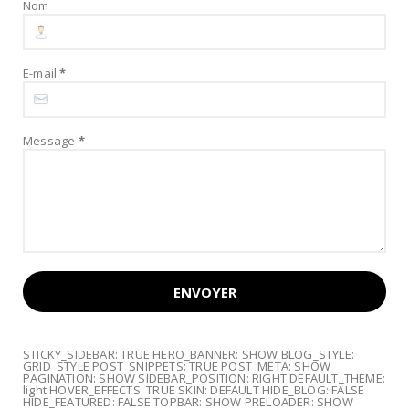
Nom
E-mail
*
Message
*
STICKY_SIDEBAR: TRUE HERO_BANNER: SHOW BLOG_STYLE:
GRID_STYLE POST_SNIPPETS: TRUE POST_META: SHOW
PAGINATION: SHOW SIDEBAR_POSITION: RIGHT DEFAULT_THEME:
light HOVER_EFFECTS: TRUE SKIN: DEFAULT HIDE_BLOG: FALSE
HIDE_FEATURED: FALSE TOPBAR: SHOW PRELOADER: SHOW