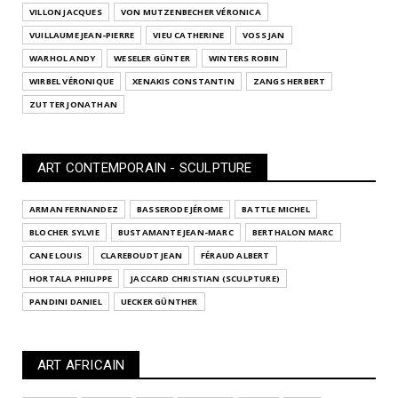
VILLON JACQUES
VON MUTZENBECHER VÉRONICA
VUILLAUME JEAN-PIERRE
VIEU CATHERINE
VOSS JAN
WARHOL ANDY
WESELER GÜNTER
WINTERS ROBIN
WIRBEL VÉRONIQUE
XENAKIS CONSTANTIN
ZANGS HERBERT
ZUTTER JONATHAN
ART CONTEMPORAIN - SCULPTURE
ARMAN FERNANDEZ
BASSERODE JÉROME
BATTLE MICHEL
BLOCHER SYLVIE
BUSTAMANTE JEAN-MARC
BERTHALON MARC
CANE LOUIS
CLAREBOUDT JEAN
FÉRAUD ALBERT
HORTALA PHILIPPE
JACCARD CHRISTIAN (SCULPTURE)
PANDINI DANIEL
UECKER GÜNTHER
ART AFRICAIN