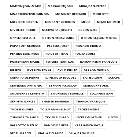
MARTIN JEAN-MARIE
MESSAGIER JEAN
MIKA JEAN-PIERRE
MNATOBISCHVILI MINDIA
MONINOT BERNARD
MORLOTTI
MOSCHER KIRSTEN
MEURANT GEORGES
MÉLIA
NEJAD MEHMED
NIVOLLET PIERRE
NECHVATAL JOSEPH
OLSON AXEL
OPPENHEIM D. H.
OTHON FRIESZ EMILE
OTHONIEL JEAN-MICHEL
PAPAZOFF GEORGES
PEETERS JOSEF
PEINADO BRUNO
PEREIRA LEAL IRÈNE
PIAUBERT JEAN
POLI JACQUES
POMEY JEAN-MARIE
POIVRET JEAN-LUC
RAMAH HENRI FRANÇOIS
RIBIERE
ROBBINS BRUCE
ROTH DIETER
REZZAK FRANCK
SAINT PAUL PIERRE
SANSOULH JACQUES
SATIE ALAIN
SCRAPS
SEMERARO ANTONIO
SERPAN IAROSLAV
SMIRNOFF BORIS
SNODGRASS KENNETH
SOURIMENT ISABELLE
SUZANNE JEAN
SÉRINYA NARCIS
THADEN BARBARA
THANGO FRANÇOIS
THOME OLIVIER
TOLLMANN HELMUT
TRÖKES HEINZ
TSINGOS THANOS
TEXIER RICHARD
UECKER GÜNTHER
UNTEL
VALLOTTON FÉLIX
VAN VELDE GEER
VARTIAINEN KATJA
VEDEL MARCEL
VIALLAT CLAUDE
VILA JEAN-LOUIS