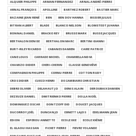
ALQUIER PHILIPPE
ARMAN FERNANDEZ
ARNAL ANDRÉ-PIERRE
ARNAL FRANÇOIS
APOLLINE
BARTHEZ ROBERT
BASTIER MARC
BAZAINE JEAN RENÉ
BEN
BEN DOV HANNA
BISSIER JULIUS
BITRAN ALBERT
BLADE
BLANCO NELSON
BLOMSTEDT JUHANA
BONNAL DANIEL
BRACKO REY
BRUSSE MARK
BUSSE JACQUES
BERTHALON DENISE
BERTHALON MARC
BERTINI GIANNI
BURT-RILEY RICARDO
CABANES DAMIEN
CAIRE PATRICE
CANE LOUIS
CARRADE MICHEL
CHAMBELLAND M.
CHAMIZO DIDIER
CHERI-CHERIN
CLAISSE GENEVIÈVE
COMPAGNON PHILIPPE
CORNU PIERRE
COTTON RUDY
CROS DIDIER
CUECO HENRI
DE CAMBIAIRE CHRISTIAN
DEBRE OLIVIER
DELAHAUT JO
DENIS ALAIN
DEROUBAIX DAMIEN
DEZEUZE DANIEL
DMITRIENKO PIERRE
DOLLA NOËL
DOMINGUEZ OSCAR
DONTZOFF DID
DOUCET JACQUES
DUCORROY JOËL
DUNCAN JO
EBNETT LAJOS
EDELMANN JEAN
EDION
ESPEROU ANNETTE
ECOLE XXE
ECOLE XXÈME
EL GLAOUI HASSAN
FICHET PIERRE
FIEVRE YOLANDE
FONTAINE GUSTAVE
FORMICA JEAN-PIERRE
FORSTER FRANK