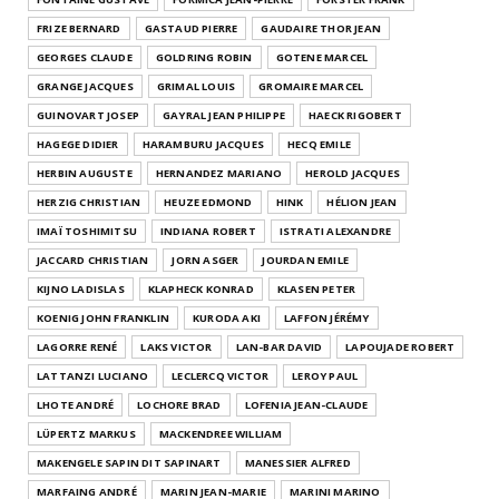
FRIZE BERNARD
GASTAUD PIERRE
GAUDAIRE THOR JEAN
GEORGES CLAUDE
GOLDRING ROBIN
GOTENE MARCEL
GRANGE JACQUES
GRIMAL LOUIS
GROMAIRE MARCEL
GUINOVART JOSEP
GAYRAL JEAN PHILIPPE
HAECK RIGOBERT
HAGEGE DIDIER
HARAMBURU JACQUES
HECQ EMILE
HERBIN AUGUSTE
HERNANDEZ MARIANO
HEROLD JACQUES
HERZIG CHRISTIAN
HEUZE EDMOND
HINK
HÉLION JEAN
IMAÏ TOSHIMITSU
INDIANA ROBERT
ISTRATI ALEXANDRE
JACCARD CHRISTIAN
JORN ASGER
JOURDAN EMILE
KIJNO LADISLAS
KLAPHECK KONRAD
KLASEN PETER
KOENIG JOHN FRANKLIN
KURODA AKI
LAFFON JÉRÉMY
LAGORRE RENÉ
LAKS VICTOR
LAN-BAR DAVID
LAPOUJADE ROBERT
LATTANZI LUCIANO
LECLERCQ VICTOR
LEROY PAUL
LHOTE ANDRÉ
LOCHORE BRAD
LOFENIA JEAN-CLAUDE
LÜPERTZ MARKUS
MACKENDREE WILLIAM
MAKENGELE SAPIN DIT SAPINART
MANESSIER ALFRED
MARFAING ANDRÉ
MARIN JEAN-MARIE
MARINI MARINO