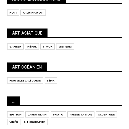
HOPI
KACHINA HOPI
ART ASIATIQUE
GANESH
NÉPAL
TIMOR
VIETNAM
ART OCÉANIEN
NOUVELLE CALÉDONIE
SÉPIK
...
EDITION
LAREM ALAIN
PHOTO
PRÉSENTATION
SCULPTURE
VIDÉO
LITHOGRAPHIE