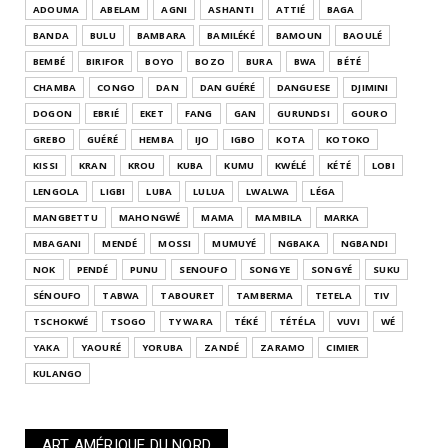
ADOUMA
ABELAM
AGNI
ASHANTI
ATTIÉ
BAGA
BANDA
BULU
BAMBARA
BAMILÉKÉ
BAMOUN
BAOULÉ
BEMBÉ
BIRIFOR
BOYO
BOZO
BURA
BWA
BÉTÉ
CHAMBA
CONGO
DAN
DAN GUÉRÉ
DANGUESE
DJIMINI
DOGON
EBRIÉ
EKET
FANG
GAN
GURUNDSI
GOURO
GREBO
GUÉRÉ
HEMBA
IJO
IGBO
KOTA
KOTOKO
KISSI
KRAN
KROU
KUBA
KUMU
KWÉLÉ
KÉTÉ
LOBI
LENGOLA
LIGBI
LUBA
LULUA
LWALWA
LÉGA
MANGBETTU
MAHONGWÉ
MAMA
MAMBILA
MARKA
MBAGANI
MENDÉ
MOSSI
MUMUYÉ
NGBAKA
NGBANDI
NOK
PENDÉ
PUNU
SENOUFO
SONGYE
SONGYÉ
SUKU
SÉNOUFO
TABWA
TABOURET
TAMBERMA
TETELA
TIV
TSCHOKWÉ
TSOGO
TY WARA
TÉKÉ
TÉTÉLA
VUVI
WÉ
YAKA
YAOURÉ
YORUBA
ZANDÉ
ZARAMO
CIMIER
KULANGO
ART AMÉRIQUE DU NORD